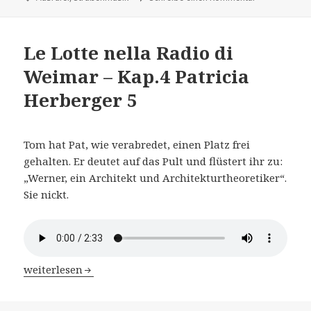
Le Lotte nella Radio di
Weimar – Kap.4 Patricia
Herberger 5
Tom hat Pat, wie verabredet, einen Platz frei
gehalten. Er deutet auf das Pult und flüstert ihr zu:
„Werner, ein Architekt und Architekturtheoretiker“.
Sie nickt.
Le Lotte nella Radio di Weimar – Kap.4 Patricia Herberge
weiterlesen