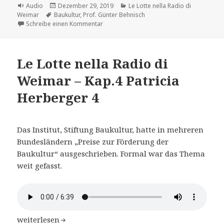
Format
Veröffentlicht
Kategorien
Audio
Dezember 29, 2019
Le Lotte nella Radio di
Schlagwörter
am
Weimar
Baukultur
,
Prof. Günter Behnisch
zu Le Lotte nella Radio di Weimar – Kap.4 
Schreibe einen Kommentar
Le Lotte nella Radio di
Weimar – Kap.4 Patricia
Herberger 4
Das Institut, Stiftung Baukultur, hatte in mehreren
Bundesländern „Preise zur Förderung der
Baukultur“ ausgeschrieben. Formal war das Thema
weit gefasst.
Le Lotte nella Radio di Weimar – Kap.4 Patricia Herberge
weiterlesen