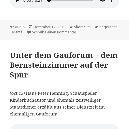
Format
Veröffentlicht
Kategorien
Schlagwörter
Audio
Dezember 17, 2019
Short cuts
degoutant
,
am
zu die Degoutarantel
Tarantel
Schreibe einen Kommentar
Unter dem Gauforum – dem
Bernsteinzimmer auf der
Spur
(oct.15)
Hans Peter Henning, Schauspieler,
Kinderbuchautor und ehemals zeitweiliger
Staatsdiener erzählt aus seiner Dienstzeit im
ehemaligen Gauforum