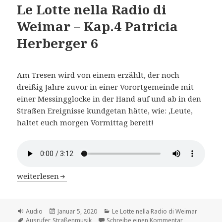
Le Lotte nella Radio di
Weimar – Kap.4 Patricia
Herberger 6
Am Tresen wird von einem erzählt, der noch
dreißig Jahre zuvor in einer Vorortgemeinde mit
einer Messingglocke in der Hand auf und ab in den
Straßen Ereignisse kundgetan hätte, wie: ‚Leute,
haltet euch morgen Vormittag bereit!
Le Lotte nella Radio di Weimar – Kap.4 Patricia Herberge
weiterlesen
Format
Veröffentlicht
Kategorien
Audio
Januar 5, 2020
Le Lotte nella Radio di Weimar
Schlagwörter
am
zu Le Lotte ne
Ausrufer
,
Straßenmusik
Schreibe einen Kommentar