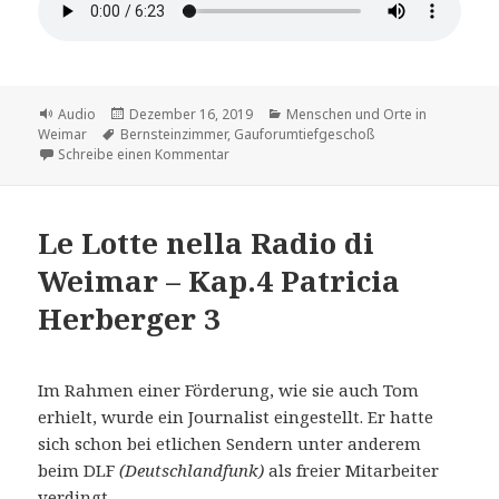
Format
Veröffentlicht
Kategorien
Audio
Dezember 16, 2019
Menschen und Orte in
Schlagwörter
am
Weimar
Bernsteinzimmer
,
Gauforumtiefgeschoß
zu Unter dem Gauforum – dem Bernsteinz
Schreibe einen Kommentar
Le Lotte nella Radio di
Weimar – Kap.4 Patricia
Herberger 3
Im Rahmen einer Förderung, wie sie auch Tom
erhielt, wurde ein Journalist eingestellt. Er hatte
sich schon bei etlichen Sendern unter anderem
beim DLF
(Deutschlandfunk)
als freier Mitarbeiter
verdingt.