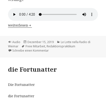
Le Lotte nella Radio di Weimar – Kap.4 Patricia Herberge
weiterlesen
Format
Veröffentlicht
Kategorien
Audio
Dezember 15, 2019
Le Lotte nella Radio di
Schlagwörter
am
Weimar
Freie Mitarbeit
,
Redaktionspraktikum
zu Le Lotte nella Radio di Weimar – Kap.4 
Schreibe einen Kommentar
die Fortunatter
Die Fortunatter
die Fortunatter