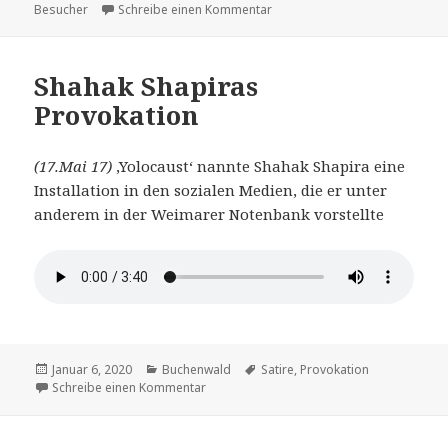
am
zu Jubiläum – 100 000 Besuche
Besucher
Schreibe einen Kommentar
Shahak Shapiras
Provokation
(17.Mai 17)
‚Yolocaust‘ nannte Shahak Shapira eine
Installation in den sozialen Medien, die er unter
anderem in der Weimarer Notenbank vorstellte
Veröffentlicht
Kategorien
Schlagwörter
Januar 6, 2020
Buchenwald
Satire
,
Provokation
am
zu Shahak Shapiras Provokation
Schreibe einen Kommentar