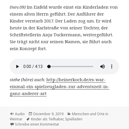
(nov.09)
Im Eisfeld wurde einst ein Kinderladen von
einem alten Herrn geführt. Der Anführer der
Kinder verstarb 2017. Der Laden zog um. Er wird
heute in der Karlstraße von seiner Tochter, der
Schriftstellerin Anja Tuckermann, weitergeführt.
Sie trägt nicht nur seinen Namen, sie führt auch
sein Konzept fort.
siehe (höre) auch:
http://heinerkoch.de/es-war-
einmal-ein-spielzeugladen-zur-adventszeit-in-
ganz-anderer-art
Format
Veröffentlicht
Kategorien
Audio
Dezember 9, 2019
Menschen und Orte in
Schlagwörter
am
Weimar
Kinder als Teilhaber
,
Spielladen
zu Das ursprüngliche Konzept von Hartmu
Schreibe einen Kommentar