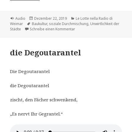
Format
Veröffentlicht
Kategorien
Audio
Dezember 22, 2019
Le Lotte nella Radio di
Schlagwörter
am
Weimar
Baukultur
,
soziale Durchmischung
,
Unwirtlichkeit der
zu Le Lotte nella Radio di Weimar 
Städte
Schreibe einen Kommentar
die Degoutarantel
Die Degoutarantel
die Degoutarantel
zischt, den Fächer schwenkend,
„Es nervt Ihr Gegrantel.“