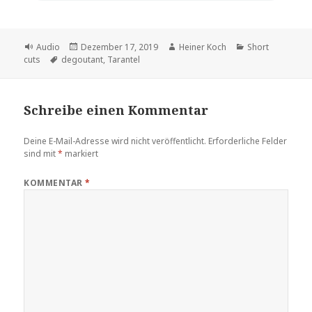
Format
Veröffentlicht
Autor
Kategorien
Audio
Dezember 17, 2019
Heiner Koch
Short
Schlagwörter
am
cuts
degoutant
,
Tarantel
Schreibe einen Kommentar
Deine E-Mail-Adresse wird nicht veröffentlicht.
Erforderliche Felder
sind mit
*
markiert
KOMMENTAR
*