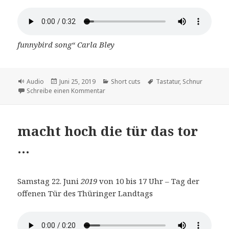
funnybird song“ Carla Bley
Format
Veröffentlicht
Kategorien
Schlagwörter
Audio
Juni 25, 2019
Short cuts
Tastatur
,
Schnur
am
zu Die Tastatur
Schreibe einen Kommentar
macht hoch die tür das tor
…
Samstag 22. Juni
2019
von 10 bis 17 Uhr – Tag der
offenen Tür des Thüringer Landtags