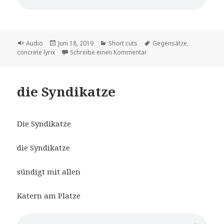
Format
Veröffentlicht
Kategorien
Schlagwörter
Audio
Juni 18, 2019
Short cuts
Gegensätze
,
am
zu macht hoch die tür das 
concrete lyrix
Schreibe einen Kommentar
die Syndikatze
Die Syndikatze
die Syndikatze
sündigt mit allen
Katern am Platze