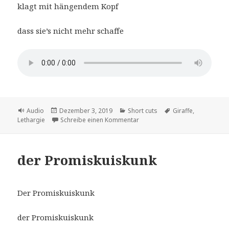
klagt mit hängendem Kopf
dass sie’s nicht mehr schaffe
Format
Veröffentlicht
Kategorien
Schlagwörter
Audio
Dezember 3, 2019
Short cuts
Giraffe
,
am
zu die Lethargiraffe
Lethargie
Schreibe einen Kommentar
der Promiskuiskunk
Der Promiskuiskunk
der Promiskuiskunk