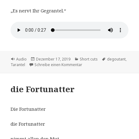
„Es nervt Ihr Gegrantel.“
Format
Veröffentlicht
Kategorien
Schlagwörter
Audio
Dezember 17, 2019
Short cuts
degoutant
,
am
zu die Degoutarantel
Tarantel
Schreibe einen Kommentar
die Fortunatter
Die Fortunatter
die Fortunatter
nimmt allen den Mut