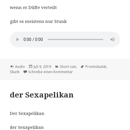
wenn er Düfte verteilt
gibt es meistens nur Stunk
Format
Veröffentlicht
Kategorien
Schlagwörter
Audio
Juli 9, 2019
Short cuts
Promiskuität
,
am
zu der Promiskuiskunk
Skunk
Schreibe einen Kommentar
der Sexapelikan
Der Sexapelikan
der Sexapelikan