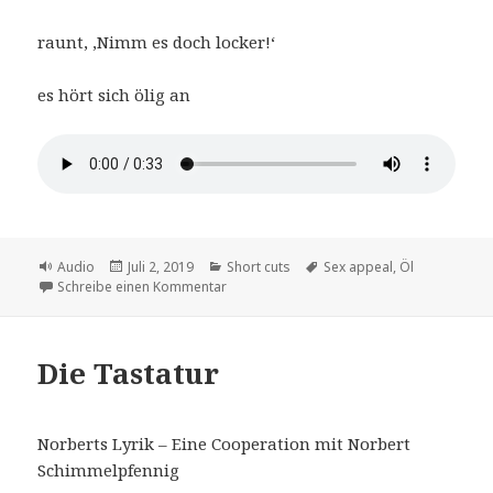
raunt, ‚Nimm es doch locker!‘
es hört sich ölig an
Format
Veröffentlicht
Kategorien
Schlagwörter
Audio
Juli 2, 2019
Short cuts
Sex appeal
,
Öl
am
zu der Sexapelikan
Schreibe einen Kommentar
Die Tastatur
Norberts Lyrik – Eine Cooperation mit Norbert
Schimmelpfennig