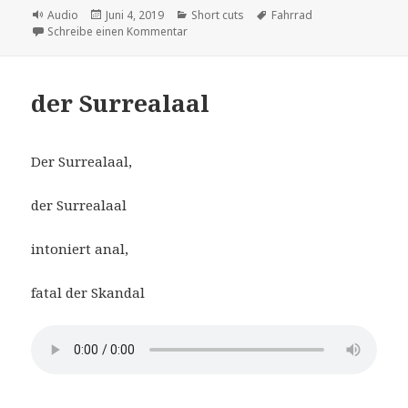
Format
Veröffentlicht
Kategorien
Schlagwörter
Audio
Juni 4, 2019
Short cuts
Fahrrad
am
zu das Fahrrad
Schreibe einen Kommentar
der Surrealaal
Der Surrealaal,
der Surrealaal
intoniert anal,
fatal der Skandal