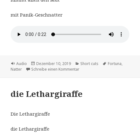
mit Panik-Geschnatter
Format
Veröffentlicht
Kategorien
Schlagwörter
Audio
Dezember 10, 2019
Short cuts
Fortuna
,
am
zu die Fortunatter
Natter
Schreibe einen Kommentar
die Lethargiraffe
Die Lethargiraffe
die Lethargiraffe