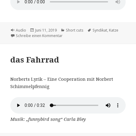
Format
Veröffentlicht
Kategorien
Schlagwörter
Audio
Juni 11, 2019
Short cuts
Syndikat
,
Katze
am
zu die Syndikatze
Schreibe einen Kommentar
das Fahrrad
Norberts Lyrik – Eine Cooperation mit Norbert
Schimmelpfennig
Musik: „funnybird song“ Carla Bley