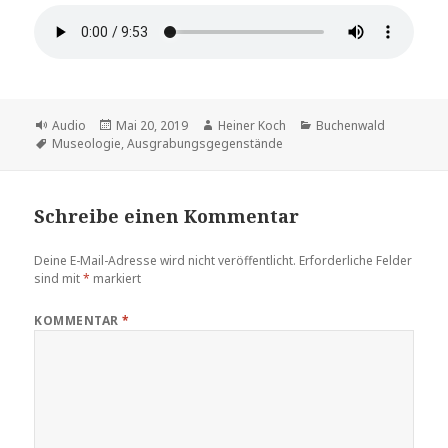
Format
Veröffentlicht
Autor
Kategorien
Audio
Mai 20, 2019
Heiner Koch
Buchenwald
Schlagwörter
am
Museologie
,
Ausgrabungsgegenstände
Schreibe einen Kommentar
Deine E-Mail-Adresse wird nicht veröffentlicht.
Erforderliche Felder
sind mit
*
markiert
KOMMENTAR
*