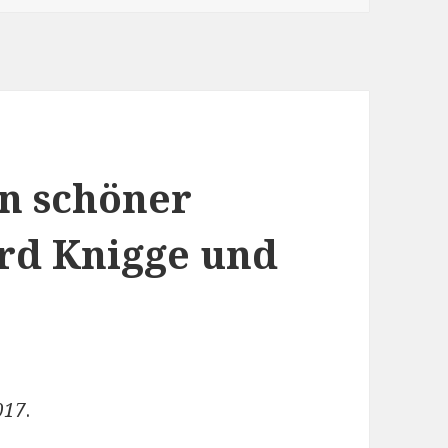
in schöner
rd Knigge und
017
.