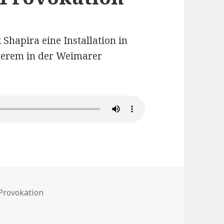
Shapira eine Installation in
nderem in der Weimarer
wörter
Provokation
iras Provokation