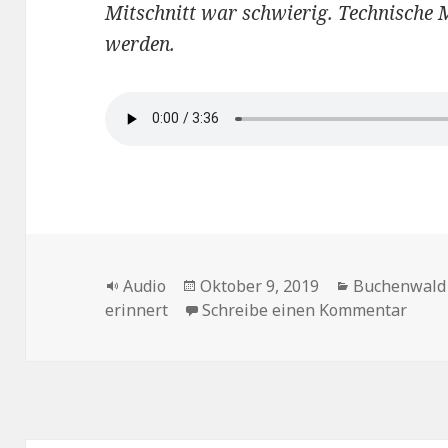
Mitschnitt war schwierig. Technische
werden.
Format
Veröffentlicht
Kategorien
Audio
Oktober 9, 2019
Buchenwald
am
zu De
erinnert
Schreibe einen Kommentar