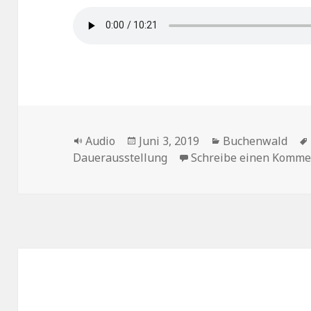
Format
Veröffentlicht
Kategorien
Audio
Juni 3, 2019
Buchenwald
am
Dauerausstellung
Schreibe einen Komme