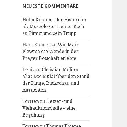
NEUESTE KOMMENTARE
Holm Kirsten - der Historiker
als Museologe - Heiner Koch
zu
Timur und sein Trupp
Hans Steiner
zu
Wie Maik
Plewnia die Wende in der
Prager Botschaft erlebte
Denis
zu
Christian Molitor
alias Doc Mulai über den Stand
der Dinge, Rückschau und
Aussichten
Torsten
zu
Hetzer- und
Viehauktionshalle – eine
Begehung
Torsten
zu
Thomas Thieme