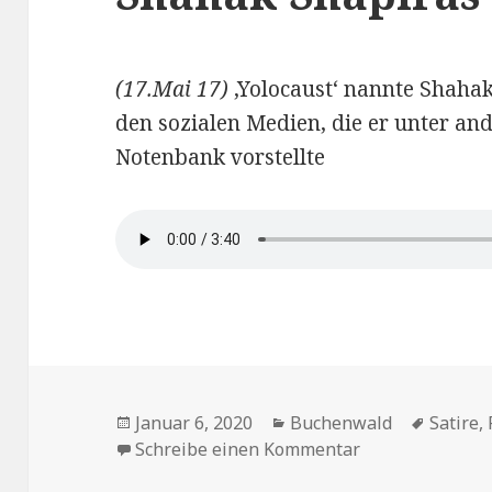
(17.Mai 17)
‚Yolocaust‘ nannte Shahak 
den sozialen Medien, die er unter a
Notenbank vorstellte
Veröffentlicht
Kategorien
Schlag
Januar 6, 2020
Buchenwald
Satire
,
am
zu Shahak Shap
Schreibe einen Kommentar