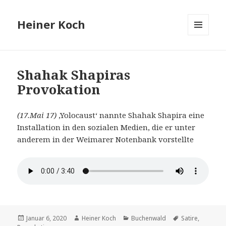
Heiner Koch
MENÜ
UND
WIDGETS
Shahak Shapiras
Provokation
(17.Mai 17)
‚Yolocaust‘ nannte Shahak Shapira eine
Installation in den sozialen Medien, die er unter
anderem in der Weimarer Notenbank vorstellte
Veröffentlicht
Autor
Kategorien
Schlagwörter
Januar 6, 2020
Heiner Koch
Buchenwald
Satire
,