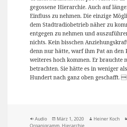
gegossene Hierarchie. Auch auf länge
Einfluss zu nehmen. Die einzige Mögl
dem Stadtradiobetrieb näher zu ko
entgegen zu nehmen und auszuführen
nichts. Kein bisschen Anziehungskraf
denn nur hätte, warf ihm Pat an den
weiteres hoch kommen. Er brauchte nu
betrachten. Sie hätte es in weniger a
Hundert nach ganz oben geschafft. 
Format
Veröffentlicht
Autor
Audio
März 1, 2020
Heiner Koch
am
Organigramm
,
Hierarchie