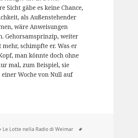
re Sicht gäbe es keine Chance,
ichkeit, als Außenstehender
mmen, wäre Anweisungen
. Gehorsamsprinzip, weiter
t mehr, schimpfte er. Was er
 Kopf, man könnte doch ohne
r mal, zum Beispiel, sie
ls einer Woche von Null auf
Kategorien
Schlagwörter
Le Lotte nella Radio di Weimar