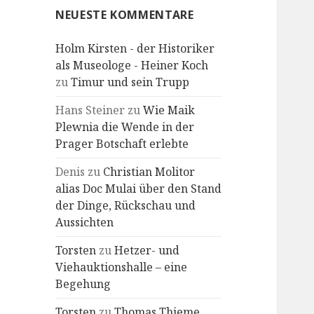
NEUESTE KOMMENTARE
Holm Kirsten - der Historiker
als Museologe - Heiner Koch
zu
Timur und sein Trupp
Hans Steiner
zu
Wie Maik
Plewnia die Wende in der
Prager Botschaft erlebte
Denis
zu
Christian Molitor
alias Doc Mulai über den Stand
der Dinge, Rückschau und
Aussichten
Torsten
zu
Hetzer- und
Viehauktionshalle – eine
Begehung
Torsten
zu
Thomas Thieme