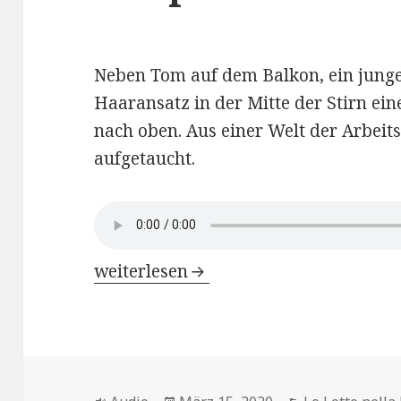
Neben Tom auf dem Balkon, ein junger
Haaransatz in der Mitte der Stirn ein
nach oben. Aus einer Welt der Arbeitsl
aufgetaucht.
Le Lotte nella Radio di Weimar – Kap
weiterlesen