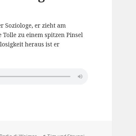
 Soziologe, er zieht am
e Tolle zu einem spitzen Pinsel
osigkeit heraus ist er
.4 Patricia Herberger 16