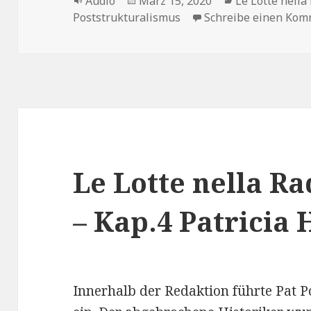
Format
Veröffentlicht
Kategorien
Audio
März 15, 2020
Le Lotte nella
am
Poststrukturalismus
Schreibe einen Ko
Le Lotte nella R
– Kap.4 Patricia
Innerhalb der Redaktion führte Pat 