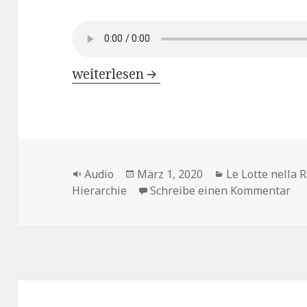
Le Lotte nella Radio di Weimar – Kap
weiterlesen
Format
Veröffentlicht
Kategorien
Audio
März 1, 2020
Le Lotte nella 
am
zu 
Hierarchie
Schreibe einen Kommentar