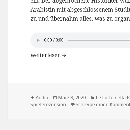
ein. Der abgebrochene Historiker wur
Arabistin mit abgeschlossenem Stud
zu und übernahm alles, was zu organ
Le Lotte nella Radio di Weimar – Kap
weiterlesen
Format
Veröffentlicht
Kategorien
Audio
März 8, 2020
Le Lotte nella 
am
Spielerezension
Schreibe einen Kommen