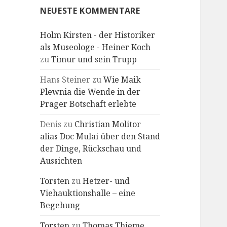
NEUESTE KOMMENTARE
Holm Kirsten - der Historiker
als Museologe - Heiner Koch
zu
Timur und sein Trupp
Hans Steiner
zu
Wie Maik
Plewnia die Wende in der
Prager Botschaft erlebte
Denis
zu
Christian Molitor
alias Doc Mulai über den Stand
der Dinge, Rückschau und
Aussichten
Torsten
zu
Hetzer- und
Viehauktionshalle – eine
Begehung
Torsten
zu
Thomas Thieme