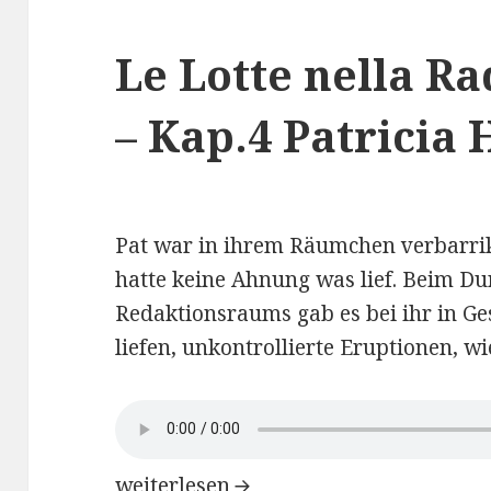
Le Lotte nella R
– Kap.4 Patricia
Pat war in ihrem Räumchen verbarrika
hatte keine Ahnung was lief. Beim Du
Redaktionsraums gab es bei ihr in Ges
liefen, unkontrollierte Eruptionen, wi
Le Lotte nella Radio di Weimar – Kap
weiterlesen