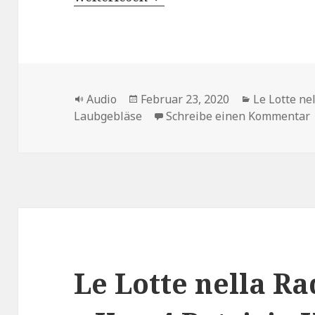
Format
Veröffentlicht
Kategorien
Audio
Februar 23, 2020
Le Lotte ne
am
z
Laubgebläse
Schreibe einen Kommentar
Le Lotte nella R