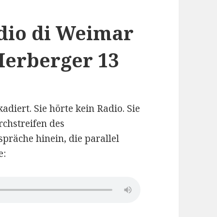
adio di Weimar
 Herberger 13
diert. Sie hörte kein Radio. Sie
rchstreifen des
präche hinein, die parallel
e:
.4 Patricia Herberger 13