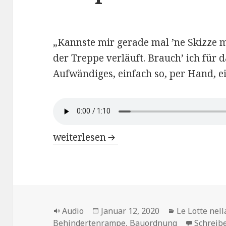
„Kannste mir gerade mal ’ne Skizze
der Treppe verläuft. Brauch’ ich für 
Aufwändiges, einfach so, per Hand, e
Le Lotte nella Radio di Weimar – Kap
weiterlesen
Format
Veröffentlicht
Kategorien
Audio
Januar 12, 2020
Le Lotte nel
am
Behindertenrampe
,
Bauordnung
Schreib