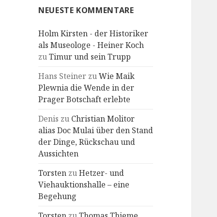
NEUESTE KOMMENTARE
Holm Kirsten - der Historiker
als Museologe - Heiner Koch
zu
Timur und sein Trupp
Hans Steiner
zu
Wie Maik
Plewnia die Wende in der
Prager Botschaft erlebte
Denis
zu
Christian Molitor
alias Doc Mulai über den Stand
der Dinge, Rückschau und
Aussichten
Torsten
zu
Hetzer- und
Viehauktionshalle – eine
Begehung
Torsten
zu
Thomas Thieme