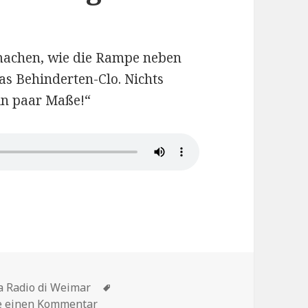
 machen, wie die Rampe neben
das Behinderten-Clo. Nichts
in paar Maße!“
.4 Patricia Herberger 7
Schlagwörter
la Radio di Weimar
zu Le Lotte nella Radio di Weimar – Kap.
e einen Kommentar