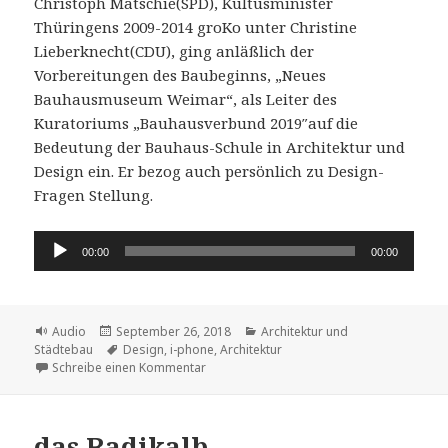
Christoph Matschie(SPD), Kultusminister
Thüringens 2009-2014 groKo unter Christine
Lieberknecht(CDU), ging anläßlich der
Vorbereitungen des Baubeginns, „Neues
Bauhausmuseum Weimar“, als Leiter des
Kuratoriums „Bauhausverbund 2019″auf die
Bedeutung der Bauhaus-Schule in Architektur und
Design ein. Er bezog auch persönlich zu Design-
Fragen Stellung.
Audio-
00:00
00:00
Player
Format
Veröffentlicht
Kategorien
Audio
September 26, 2018
Architektur und
am
Schlagwörter
Städtebau
Design
,
i-phone
,
Architektur
zu Christoph Matschie 2013 : I-Phone ent
Schreibe einen Kommentar
das Radikalb