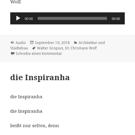
Wolf.
Audio-
00:00
00:00
Player
Format
Veröffentlicht
Kategorien
Audio
September 19, 2018
Architektur und
am
Schlagwörter
Städtebau
Walter Gropius
,
Dr. Christiane Wolf
zu Als das ,Archiv der Moderne‘ an die B
Schreibe einen Kommentar
die Inspiranha
die Inspiranha
die Inspiranha
beißt nur selten, denn