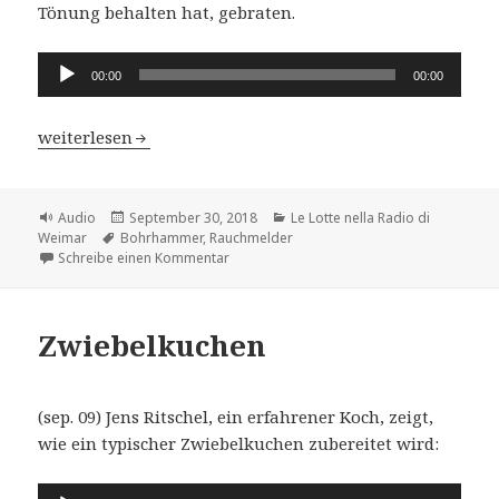
Tönung behalten hat, gebraten.
Audio-
00:00
00:00
Player
Le Lotte nella Radio di Weimar – Kap.2 Ottmar Schmie
weiterlesen
Format
Veröffentlicht
Kategorien
Audio
September 30, 2018
Le Lotte nella Radio di
Schlagwörter
am
Weimar
Bohrhammer
,
Rauchmelder
zu Le Lotte nella Radio di Weimar – Kap.
Schreibe einen Kommentar
Zwiebelkuchen
(sep. 09) Jens Ritschel, ein erfahrener Koch, zeigt,
wie ein typischer Zwiebelkuchen zubereitet wird:
Audio-