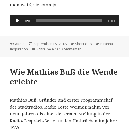
man weiß, sie kann ja.
Audio-
00:00
00:00
Player
Format
Veröffentlicht
Kategorien
Schlagwörter
Audio
September 18, 2018
Short cuts
Piranha
,
am
zu die Inspiranha
Inspiration
Schreibe einen Kommentar
Wie Mathias Buß die Wende
erlebte
Mathias Buß, Gründer und erster Programmchef
des Stadtradios, Radio Lotte Weimar, nahm vor
neun Jahren als einer der ersten Stellung in der
Radio-Gespräch-Serie zu den Umbrüchen im Jahre
1989.