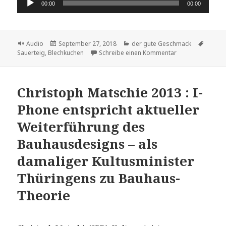
00:00
00:00
Player
Format
Veröffentlicht
Kategorien
Schlag
Audio
September 27, 2018
der gute Geschmack
am
zu Zwiebelkuche
Sauerteig
,
Blechkuchen
Schreibe einen Kommentar
Christoph Matschie 2013 : I-
Phone entspricht aktueller
Weiterführung des
Bauhausdesigns – als
damaliger Kultusminister
Thüringens zu Bauhaus-
Theorie