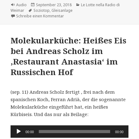
Format
Veröffentlicht
Kategorien
Audio
September 23, 2018
Le Lotte nella Radio di
Schlagwörter
am
Weimar
Soziotop
,
Gleisanlage
zu Le Lotte nella Radio di Weimar – Kap.
Schreibe einen Kommentar
Molekularküche: Heißes Eis
bei Andreas Scholz im
,Restaurant Anastasia‘ im
Russischen Hof
(sep. 11) Andreas Scholz fertigt , frei nach dem
spanischen Koch, Ferran Adrià, der die sogenannte
Molekularküche eingeführt hat, ein heißes
Kürbiseis. Und das nur als Beilage:
Audio-
00:00
00:00
Player