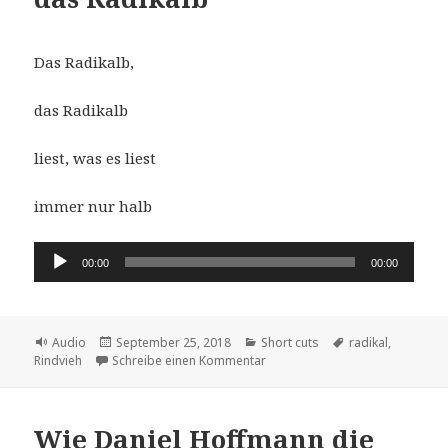
Das Radikalb,
das Radikalb
liest, was es liest
immer nur halb
Audio-
00:00
00:00
Player
Format
Veröffentlicht
Kategorien
Schlagwörter
Audio
September 25, 2018
Short cuts
radikal
,
am
zu das Radikalb
Rindvieh
Schreibe einen Kommentar
Wie Daniel Hoffmann die