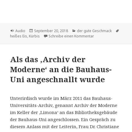
Format
Veröffentlicht
Kategorien
Schlag
Audio
September 20, 2018
der gute Geschmack
am
zu Molekularküche: Hei
heißes Eis
,
Kürbis
Schreibe einen Kommentar
Als das ,Archiv der
Moderne‘ an die Bauhaus-
Uni angeschnallt wurde
Unterirdisch wurde im März 2011 das Bauhaus-
Universitäts-Archiv, genannt Archiv der Moderne
im Keller der ,Limona‘ an das Bibliotheksgebäude
der Bauhaus-Uni angeschlossen. Ein Gespräch zu
diesem Anlass mit der Leiterin, Frau Dr. Christiane