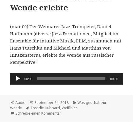
Wende erlebte
(mar 09) Der Weimarer Jazz-Trompeter, Daniel
Hoffmann (diverse Jazz-Formationen, Mitglied im
Ensemble für intuitive Musik, EfiM, zusammen mit
Hans Tutschku und Michael und Matthias von
Hintzenstern), erlebte die Wende aus russischer
Perspektive:
Audio-
00:00
00:00
Player
Format
Veröffentlicht
Kategorien
Audio
September 24, 2018
Was geschah zur
Schlagwörter
am
Wende
Freddie Hubbard
,
Weißbier
zu Wie Daniel Hoffmann die Wende erlebt
Schreibe einen Kommentar