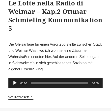
Le Lotte nella Radio di
Weimar – Kap.2 Ottmar
Schmieling Kommunikation
5
Die Gleisanlage für einen Vorortzug stellte zwischen Stadt
und Weimar West, wo ich wohnte, eine Zäsur her.
Wohnstraßen endeten hier. Auf der anderen Seite begann
in Sichtweite ein in sich geschlossenes Soziotop mit
eigener Erschließung.
Audio-
00:00
00:00
Player
Le Lotte nella Radio di Weimar – Kap.2 Ottmar Schmie
weiterlesen