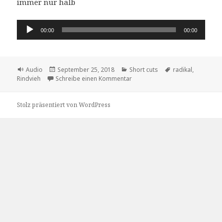
immer nur halb
Audio-
00:00
00:00
Player
Format
Veröffentlicht
Kategorien
Schlagwörter
Audio
September 25, 2018
Short cuts
radikal
,
am
zu das Radikalb
Rindvieh
Schreibe einen Kommentar
Stolz präsentiert von WordPress