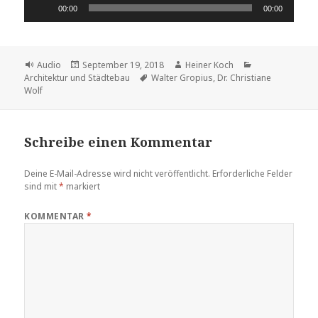
Audio-
00:00
00:00
Player
Format
Veröffentlicht
Autor
Kategorien
Audio
September 19, 2018
Heiner Koch
am
Schlagwörter
Architektur und Städtebau
Walter Gropius
,
Dr. Christiane
Wolf
Schreibe einen Kommentar
Deine E-Mail-Adresse wird nicht veröffentlicht.
Erforderliche Felder
sind mit
*
markiert
KOMMENTAR
*