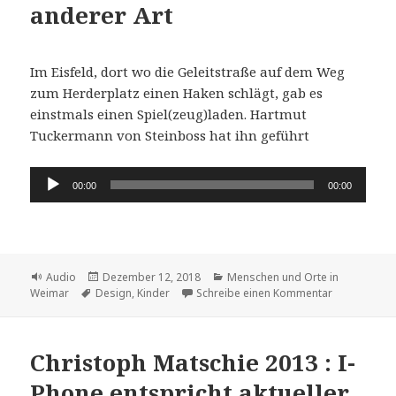
anderer Art
Im Eisfeld, dort wo die Geleitstraße auf dem Weg
zum Herderplatz einen Haken schlägt, gab es
einstmals einen Spiel(zeug)laden. Hartmut
Tuckermann von Steinboss hat ihn geführt
Audio-
00:00
00:00
Player
Format
Veröffentlicht
Kategorien
Audio
Dezember 12, 2018
Menschen und Orte in
Schlagwörter
am
zu Es war ei
Weimar
Design
,
Kinder
Schreibe einen Kommentar
Christoph Matschie 2013 : I-
Phone entspricht aktueller