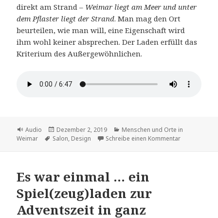
direkt am Strand –
Weimar liegt am Meer und unter
dem Pflaster liegt der Strand
. Man mag den Ort
beurteilen, wie man will, eine Eigenschaft wird
ihm wohl keiner absprechen. Der Laden erfüllt das
Kriterium des Außergewöhnlichen.
Format
Veröffentlicht
Kategorien
Audio
Dezember 2, 2019
Menschen und Orte in
Schlagwörter
am
zu In Alexan
Weimar
Salon
,
Design
Schreibe einen Kommentar
Es war einmal … ein
Spiel(zeug)laden zur
Adventszeit in ganz