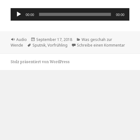
Audio-
00:00
00:00
Player
Format
Veröffentlicht
Kategorien
Audio
September 17, 2018
Was geschah zur
Schlagwörter
am
zu Wie 
Wende
Sputnik
,
Vorfrühling
Schreibe einen Kommentar
Stolz präsentiert von WordPress