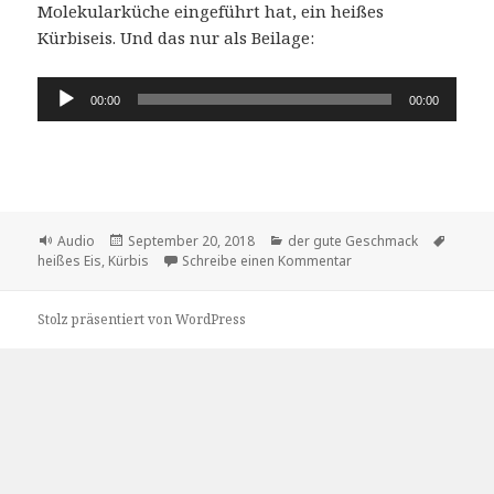
Molekularküche eingeführt hat, ein heißes
Kürbiseis. Und das nur als Beilage:
Audio-
00:00
00:00
Player
Format
Veröffentlicht
Kategorien
Schlag
Audio
September 20, 2018
der gute Geschmack
am
zu Molekularküche: Hei
heißes Eis
,
Kürbis
Schreibe einen Kommentar
Stolz präsentiert von WordPress