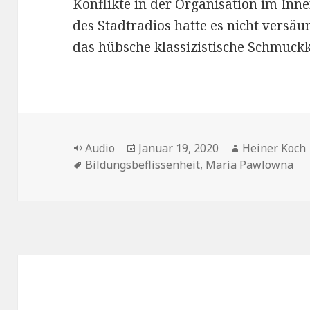
Konflikte in der Organisation im Inn
des Stadtradios hatte es nicht versäu
das hübsche klassizistische Schmuck
Format
Veröffentlicht
Autor
Audio
Januar 19, 2020
Heiner Koch
Schlagwörter
am
Bildungsbeflissenheit
,
Maria Pawlowna