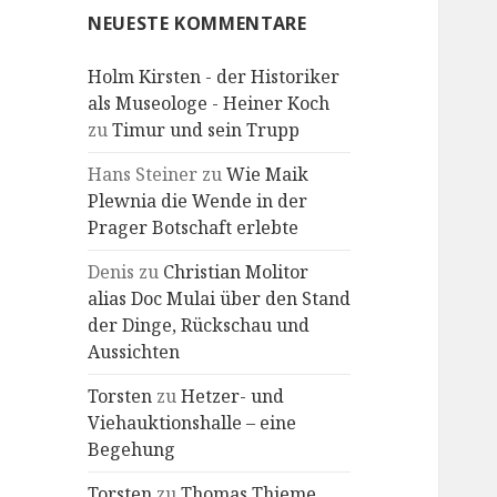
NEUESTE KOMMENTARE
Holm Kirsten - der Historiker
als Museologe - Heiner Koch
zu
Timur und sein Trupp
Hans Steiner
zu
Wie Maik
Plewnia die Wende in der
Prager Botschaft erlebte
Denis
zu
Christian Molitor
alias Doc Mulai über den Stand
der Dinge, Rückschau und
Aussichten
Torsten
zu
Hetzer- und
Viehauktionshalle – eine
Begehung
Torsten
zu
Thomas Thieme