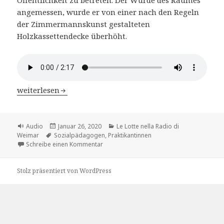
angemessen, wurde er von einer nach den Regeln
der Zimmermannskunst gestalteten
Holzkassettendecke überhöht.
Le Lotte nella Radio di Weimar – Kap.4 Patricia Herberge
weiterlesen
Format
Veröffentlicht
Kategorien
Audio
Januar 26, 2020
Le Lotte nella Radio di
Schlagwörter
am
Weimar
Sozialpädagogen
,
Praktikantinnen
zu Le Lotte nella Radio di Weimar – Kap.4 
Schreibe einen Kommentar
Stolz präsentiert von WordPress