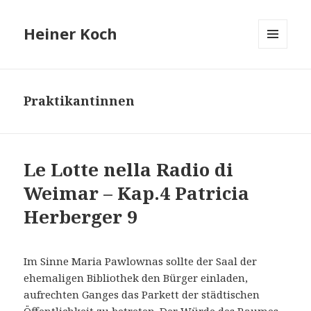
Heiner Koch
MENÜ
UND
WIDGETS
Praktikantinnen
Le Lotte nella Radio di
Weimar – Kap.4 Patricia
Herberger 9
Im Sinne Maria Pawlownas sollte der Saal der
ehemaligen Bibliothek den Bürger einladen,
aufrechten Ganges das Parkett der städtischen
Öffentlichkeit zu betreten. Der Würde des Raumes