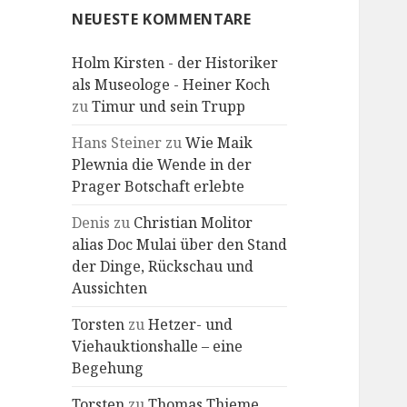
NEUESTE KOMMENTARE
Holm Kirsten - der Historiker
als Museologe - Heiner Koch
zu
Timur und sein Trupp
Hans Steiner
zu
Wie Maik
Plewnia die Wende in der
Prager Botschaft erlebte
Denis
zu
Christian Molitor
alias Doc Mulai über den Stand
der Dinge, Rückschau und
Aussichten
Torsten
zu
Hetzer- und
Viehauktionshalle – eine
Begehung
Torsten
zu
Thomas Thieme