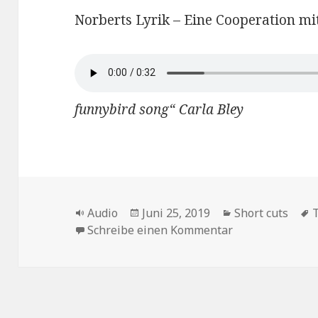
Norberts Lyrik – Eine Cooperation m
funnybird song“ Carla Bley
Format
Veröffentlicht
Kategorien
S
Audio
Juni 25, 2019
Short cuts
am
zu Die Tastatur
Schreibe einen Kommentar