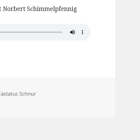
it Norbert Schimmelpfennig
chlagwörter
Tastatur
,
Schnur