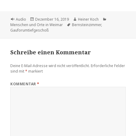
Format
Veröffentlicht
Autor
Kategorien
Audio
Dezember 16, 2019
Heiner Koch
am
Schlagwörter
Menschen und Orte in Weimar
Bernsteinzimmer
,
Gauforumtiefgeschoß
Schreibe einen Kommentar
Deine E-Mail-Adresse wird nicht veröffentlicht.
Erforderliche Felder
sind mit
*
markiert
KOMMENTAR
*