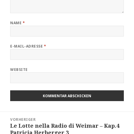
NAME
*
E-MAIL-ADRESSE
*
WEBSITE
Beitragsnavigation
VORHERIGER
Le Lotte nella Radio di Weimar – Kap.4
Vorheriger
Patricia Herberger 3
Beitrag: