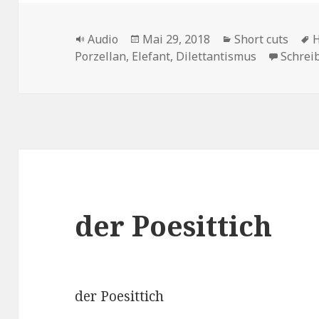
Format
Veröffentlicht
Kategorien
S
Audio
Mai 29, 2018
Short cuts
H
am
Porzellan
,
Elefant
,
Dilettantismus
Schrei
der Poesittich
der Poesittich