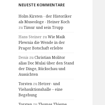
NEUESTE KOMMENTARE
Holm Kirsten - der Historiker
als Museologe - Heiner Koch
zu
Timur und sein Trupp
Hans Steiner
zu
Wie Maik
Plewnia die Wende in der
Prager Botschaft erlebte
Denis
zu
Christian Molitor
alias Doc Mulai über den Stand
der Dinge, Rückschau und
Aussichten
Torsten
zu
Hetzer- und
Viehauktionshalle – eine
Begehung
Torsten
zu
Thomas Thieme