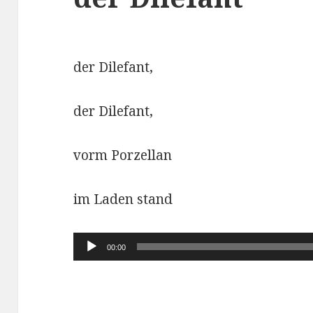
der Dilefant,
der Dilefant,
vorm Porzellan
im Laden stand
Audio-
00:00
Player