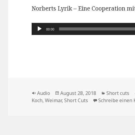
Norberts Lyrik – Eine Cooperation m
Audio-
00:00
Player
Format
Veröffentlicht
Kategorien
Audio
August 28, 2018
Short cuts
am
Koch
,
Weimar
,
Short Cuts
Schreibe einen