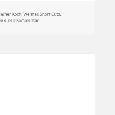
die
chlagwörter
Lautstärke
einer Koch
,
Weimar
,
Short Cuts
,
zu der Dilefant
be einen Kommentar
zu
regeln.