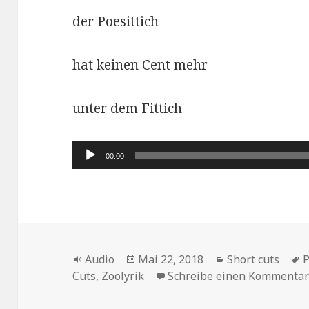
der Poesittich
hat keinen Cent mehr
unter dem Fittich
Audio-
00:00
Player
Format
Veröffentlicht
Kategorien
S
Audio
Mai 22, 2018
Short cuts
P
am
Cuts
,
Zoolyrik
Schreibe einen Kommenta