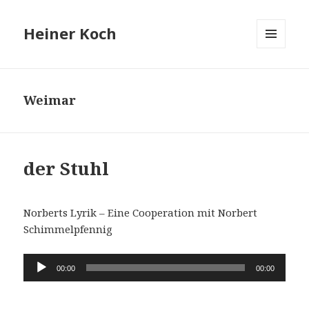
Heiner Koch
MENÜ
UND
WIDGETS
Weimar
der Stuhl
Norberts Lyrik – Eine Cooperation mit Norbert
Schimmelpfennig
Audio-
00:00
00:00
Player