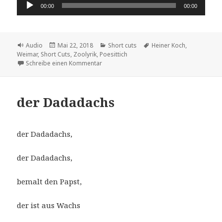
Audio-
00:00
00:00
Player
Format
Veröffentlicht
Kategorien
Schlagwörter
Audio
Mai 22, 2018
Short cuts
Heiner Koch
,
am
Weimar
,
Short Cuts
,
Zoolyrik
,
Poesittich
zu der Poesittich
Schreibe einen Kommentar
der Dadadachs
der Dadadachs,
der Dadadachs,
bemalt den Papst,
der ist aus Wachs