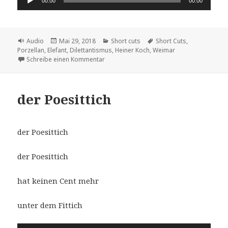
00:00
00:00
Player
Format
Veröffentlicht
Kategorien
Schlagwörter
Audio
Mai 29, 2018
Short cuts
Short Cuts
,
am
Porzellan
,
Elefant
,
Dilettantismus
,
Heiner Koch
,
Weimar
zu der Dilefant
Schreibe einen Kommentar
der Poesittich
der Poesittich
der Poesittich
hat keinen Cent mehr
unter dem Fittich