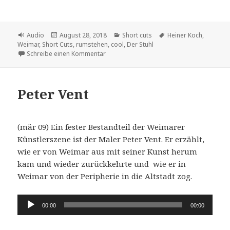
Format
Veröffentlicht
Kategorien
Schlagwörter
Audio
August 28, 2018
Short cuts
Heiner Koch
,
am
Weimar
,
Short Cuts
,
rumstehen
,
cool
,
Der Stuhl
zu der Stuhl
Schreibe einen Kommentar
Peter Vent
(mär 09) Ein fester Bestandteil der Weimarer
Künstlerszene ist der Maler Peter Vent. Er erzählt,
wie er von Weimar aus mit seiner Kunst herum
kam und wieder zurückkehrte und wie er in
Weimar von der Peripherie in die Altstadt zog.
Audio-
00:00
00:00
Player