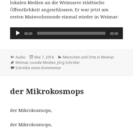
lokalen Medien an die Weimarer städtische
Öffentlichkeit angeschlossen. Er war jetzt am
ersten Maiwochenende einmal wieder in Weimar:
Audio-
00:00
00:00
Player
Format
Veröffentlicht
Kategorien
Audio
Mai 7, 2018
Menschen und Orte in Weimar
Schlagwörter
am
Weimar
,
soziale Medien
,
Jörg Schröter
zu Jörg Schröter – Schrödl – wohnt in Köln,
Schreibe einen Kommentar
der Mikrokosmops
der Mikrokosmops,
der Mikrokosmops,