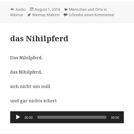
Format
Veröffentlicht
Kategorien
Audio
August 1, 2018
Menschen und Orte in
Schlagwörter
am
zu Peter Ve
Weimar
Weimar
,
Malerei
Schreibe einen Kommentar
das Nihilpferd
Das Nihilpferd,
das Nihilpferd,
sich nicht um null
und gar nichts schert
Audio-
00:00
00:00
Player