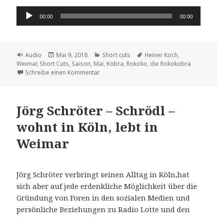
Audio-
00:00
00:00
Player
Format
Veröffentlicht
Kategorien
Schlagwörter
Audio
Mai 9, 2018
Short cuts
Heiner Koch
,
am
Weimar
,
Short Cuts
,
Saison
,
Mai
,
Kobra
,
Rokoko
,
die Rokokobra
zu die Rokokobra
Schreibe einen Kommentar
Jörg Schröter – Schrödl –
wohnt in Köln, lebt in
Weimar
Jörg Schröter verbringt seinen Alltag in Köln,hat
sich aber auf jede erdenkliche Möglichkeit über die
Gründung von Foren in den sozialen Medien und
persönliche Beziehungen zu Radio Lotte und den