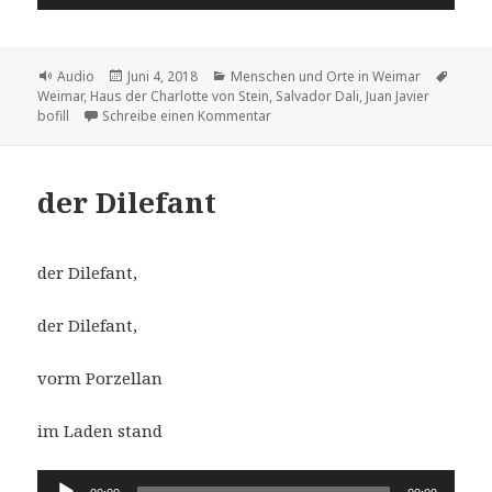
Player
Format
Veröffentlicht
Kategorien
Schla
Audio
Juni 4, 2018
Menschen und Orte in Weimar
am
Weimar
,
Haus der Charlotte von Stein
,
Salvador Dali
,
Juan Javier
zu Juan Javier Bofill Pellicer (Teil 2)
bofill
Schreibe einen Kommentar
der Dilefant
der Dilefant,
der Dilefant,
vorm Porzellan
im Laden stand
Audio-