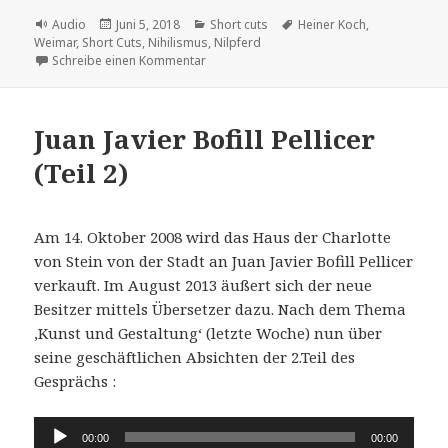
Format
Veröffentlicht
Kategorien
Schlagwörter
Audio
Juni 5, 2018
Short cuts
Heiner Koch
,
am
Weimar
,
Short Cuts
,
Nihilismus
,
Nilpferd
zu das Nihilpferd
Schreibe einen Kommentar
Juan Javier Bofill Pellicer
(Teil 2)
Am 14. Oktober 2008 wird das Haus der Charlotte
von Stein von der Stadt an Juan Javier Bofill Pellicer
verkauft. Im August 2013 äußert sich der neue
Besitzer mittels Übersetzer dazu. Nach dem Thema
‚Kunst und Gestaltung‘ (letzte Woche) nun über
seine geschäftlichen Absichten der 2.Teil des
Gesprächs :
Audio-
00:00
00:00