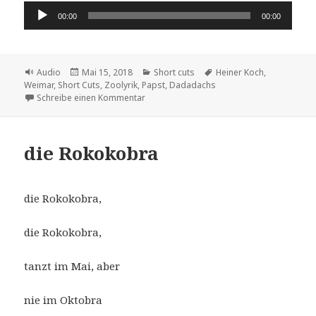
Audio-
00:00
00:00
Player
Format
Veröffentlicht
Kategorien
Schlagwörter
Audio
Mai 15, 2018
Short cuts
Heiner Koch
,
am
Weimar
,
Short Cuts
,
Zoolyrik
,
Papst
,
Dadadachs
zu der Dadadachs
Schreibe einen Kommentar
die Rokokobra
die Rokokobra,
die Rokokobra,
tanzt im Mai, aber
nie im Oktobra