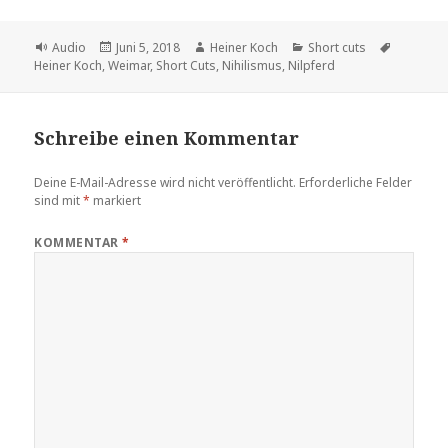
Format
Veröffentlicht
Autor
Kategorien
Schlagwö
Audio
Juni 5, 2018
Heiner Koch
Short cuts
am
Heiner Koch
,
Weimar
,
Short Cuts
,
Nihilismus
,
Nilpferd
Schreibe einen Kommentar
Deine E-Mail-Adresse wird nicht veröffentlicht.
Erforderliche Felder
sind mit
*
markiert
KOMMENTAR
*