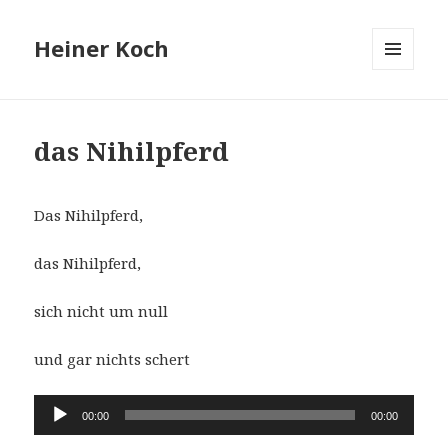
Heiner Koch
MENÜ
UND
WIDGETS
das Nihilpferd
Das Nihilpferd,
das Nihilpferd,
sich nicht um null
und gar nichts schert
Audio-
00:00
00:00
Player