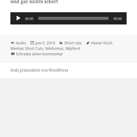
und gar nichts schert
Audio-
00:00
00:00
Player
Format
Veröffentlicht
Kategorien
Schlagwörter
Audio
Juni 5, 2018
Short cuts
Heiner Koch
,
am
Weimar
,
Short Cuts
,
Nihilismus
,
Nilpferd
zu das Nihilpferd
Schreibe einen Kommentar
Stolz präsentiert von WordPress