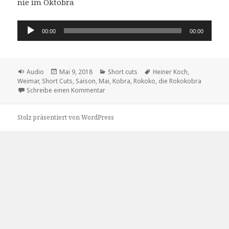
nie im Oktobra
Audio-
00:00
00:00
Player
Format
Veröffentlicht
Kategorien
Schlagwörter
Audio
Mai 9, 2018
Short cuts
Heiner Koch
,
am
Weimar
,
Short Cuts
,
Saison
,
Mai
,
Kobra
,
Rokoko
,
die Rokokobra
zu die Rokokobra
Schreibe einen Kommentar
Stolz präsentiert von WordPress