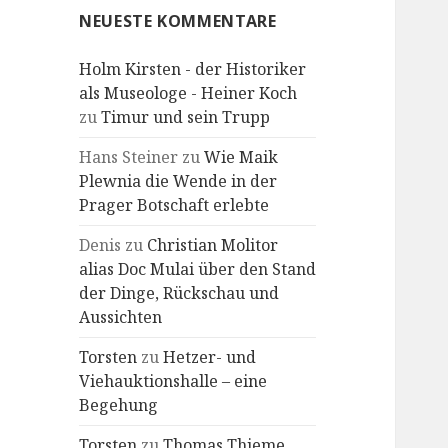
NEUESTE KOMMENTARE
Holm Kirsten - der Historiker
als Museologe - Heiner Koch
zu
Timur und sein Trupp
Hans Steiner
zu
Wie Maik
Plewnia die Wende in der
Prager Botschaft erlebte
Denis
zu
Christian Molitor
alias Doc Mulai über den Stand
der Dinge, Rückschau und
Aussichten
Torsten
zu
Hetzer- und
Viehauktionshalle – eine
Begehung
Torsten
zu
Thomas Thieme