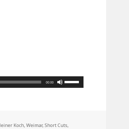
Pfeiltasten
00:00
Hoch/Runter
benutzen,
um
die
chlagwörter
Lautstärke
einer Koch
,
Weimar
,
Short Cuts
,