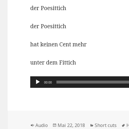
der Poesittich
der Poesittich
hat keinen Cent mehr
unter dem Fittich
Audio-
00:00
Player
Format
Veröffentlicht
Kategorien
S
Audio
Mai 22, 2018
Short cuts
H