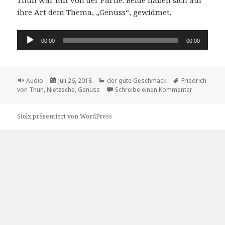
ihre Art dem Thema, „Genuss“, gewidmet.
Audio-
00:00
00:00
Player
Format
Veröffentlicht
Kategorien
Schlagwörter
Audio
Juli 26, 2018
der gute Geschmack
Friedrich
am
zu Ein Aben
von Thun
,
Nietzsche
,
Genuss
Schreibe einen Kommentar
Stolz präsentiert von WordPress