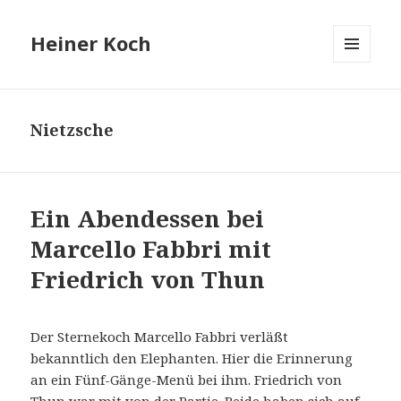
Heiner Koch
MENÜ
UND
WIDGETS
Nietzsche
Ein Abendessen bei
Marcello Fabbri mit
Friedrich von Thun
Der Sternekoch Marcello Fabbri verläßt
bekanntlich den Elephanten. Hier die Erinnerung
an ein Fünf-Gänge-Menü bei ihm. Friedrich von
Thun war mit von der Partie. Beide haben sich auf