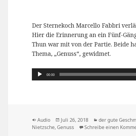
Der Sternekoch Marcello Fabbri verlä
Hier die Erinnerung an ein Fünf-Gän
Thun war mit von der Partie. Beide h
Thema, „Genuss“, gewidmet.
Audio-
00:00
Player
Format
Veröffentlicht
Kategorien
Audio
Juli 26, 2018
der gute Gesch
am
Nietzsche
,
Genuss
Schreibe einen Komm