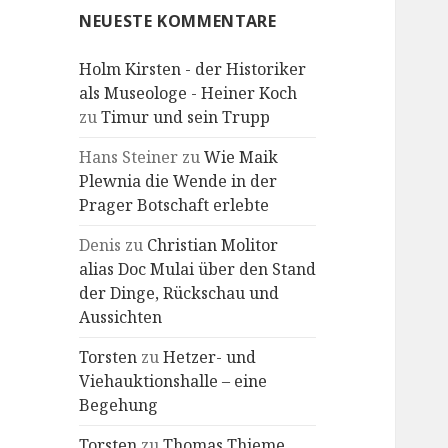
NEUESTE KOMMENTARE
Holm Kirsten - der Historiker
als Museologe - Heiner Koch
zu
Timur und sein Trupp
Hans Steiner
zu
Wie Maik
Plewnia die Wende in der
Prager Botschaft erlebte
Denis
zu
Christian Molitor
alias Doc Mulai über den Stand
der Dinge, Rückschau und
Aussichten
Torsten
zu
Hetzer- und
Viehauktionshalle – eine
Begehung
Torsten
zu
Thomas Thieme