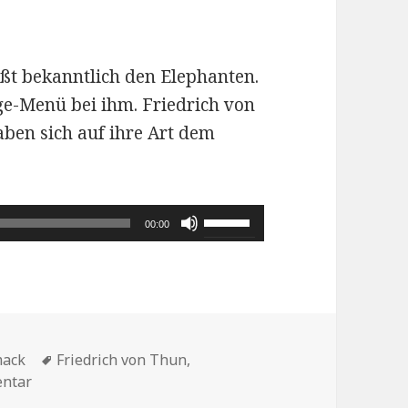
ßt bekanntlich den Elephanten.
ge-Menü bei ihm. Friedrich von
aben sich auf ihre Art dem
Pfeiltasten
00:00
Hoch/Runter
benutzen,
um
die
Schlagwörter
Lautstärke
mack
Friedrich von Thun
,
zu Ein Abendessen bei Marcello Fabbri mit Friedrich 
entar
zu