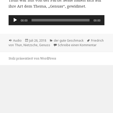
ihre Art dem Thema, „Genuss“, gewidmet.
Audio-
00:00
00:00
Player
Format
Veröffentlicht
Kategorien
Schlagwörter
Audio
Juli 26, 2018
der gute Geschmack
Friedrich
am
zu Ein Aben
von Thun
,
Nietzsche
,
Genuss
Schreibe einen Kommentar
Stolz präsentiert von WordPress