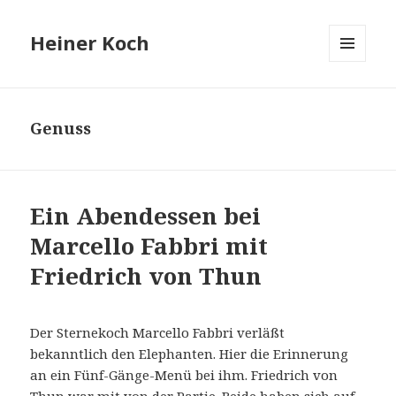
Heiner Koch
MENÜ
UND
WIDGETS
Genuss
Ein Abendessen bei
Marcello Fabbri mit
Friedrich von Thun
Der Sternekoch Marcello Fabbri verläßt
bekanntlich den Elephanten. Hier die Erinnerung
an ein Fünf-Gänge-Menü bei ihm. Friedrich von
Thun war mit von der Partie. Beide haben sich auf