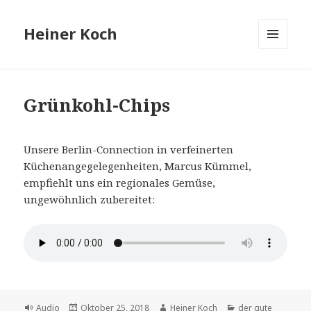
Heiner Koch
MENÜ
UND
WIDGETS
Grünkohl-Chips
Unsere Berlin-Connection in verfeinerten
Küchenangegelegenheiten, Marcus Kümmel,
empfiehlt uns ein regionales Gemüse,
ungewöhnlich zubereitet:
Format
Veröffentlicht
Autor
Kategorien
Audio
Oktober 25, 2018
Heiner Koch
der gute