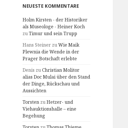
NEUESTE KOMMENTARE
Holm Kirsten - der Historiker
als Museologe - Heiner Koch
zu
Timur und sein Trupp
Hans Steiner
zu
Wie Maik
Plewnia die Wende in der
Prager Botschaft erlebte
Denis
zu
Christian Molitor
alias Doc Mulai über den Stand
der Dinge, Rückschau und
Aussichten
Torsten
zu
Hetzer- und
Viehauktionshalle – eine
Begehung
Torsten
zu
Thomas Thieme