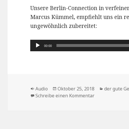
Unsere Berlin-Connection in verfein
Marcus Kümmel, empfiehlt uns ein r
ungewöhnlich zubereitet:
Audio-
00:00
Player
Format
Veröffentlicht
Kategorien
Audio
Oktober 25, 2018
der gute G
am
zu Grünkohl-Ch
Schreibe einen Kommentar