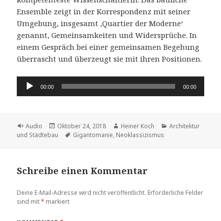
Ensemble zeigt in der Korrespondenz mit seiner
Umgebung, insgesamt ,Quartier der Moderne‘
genannt, Gemeinsamkeiten und Widersprüche. In
einem Gespräch bei einer gemeinsamen Begehung
überrascht und überzeugt sie mit ihren Positionen.
Audio-
00:00
00:00
Player
Format
Veröffentlicht
Autor
Kategorien
Audio
Oktober 24, 2018
Heiner Koch
Architektur
am
Schlagwörter
und Städtebau
Gigantomanie
,
Neoklassizismus
Schreibe einen Kommentar
Deine E-Mail-Adresse wird nicht veröffentlicht.
Erforderliche Felder
sind mit
*
markiert