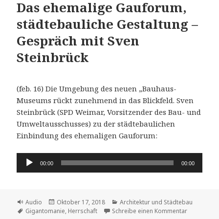
Das ehemalige Gauforum,
städtebauliche Gestaltung –
Gespräch mit Sven
Steinbrück
(feb. 16) Die Umgebung des neuen „Bauhaus-
Museums rückt zunehmend in das Blickfeld. Sven
Steinbrück (SPD Weimar, Vorsitzender des Bau- und
Umweltausschusses) zu der städtebaulichen
Einbindung des ehemaligen Gauforum:
Audio-
00:00
00:00
Player
Format
Veröffentlicht
Kategorien
Audio
Oktober 17, 2018
Architektur und Städtebau
Schlagwörter
am
zu Das ehe
Gigantomanie
,
Herrschaft
Schreibe einen Kommentar