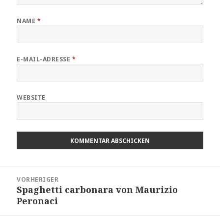
NAME
*
E-MAIL-ADRESSE
*
WEBSITE
Beitragsnavigation
VORHERIGER
Spaghetti carbonara von Maurizio
Vorheriger
Peronaci
Beitrag: