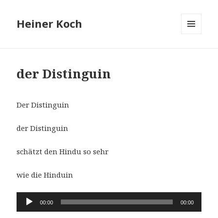
Heiner Koch
MENÜ
UND
WIDGETS
der Distinguin
Der Distinguin
der Distinguin
schätzt den Hindu so sehr
wie die Hinduin
Audio-
00:00
00:00
Player