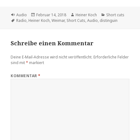
Format
Veröffentlicht
Autor
Kategorien
Audio
Februar 14, 2018
Heiner Koch
Short cuts
Schlagwörter
am
Radio
,
Heiner Koch
,
Weimar
,
Short Cuts
,
Audio
,
distinguin
Schreibe einen Kommentar
Deine E-Mail-Adresse wird nicht veröffentlicht.
Erforderliche Felder
sind mit
*
markiert
KOMMENTAR
*