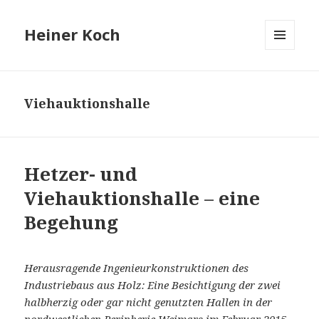
Heiner Koch
MENÜ
UND
WIDGETS
Viehauktionshalle
Hetzer- und
Viehauktionshalle – eine
Begehung
Herausragende Ingenieurkonstruktionen des
Industriebaus aus Holz: Eine Besichtigung der zwei
halbherzig oder gar nicht genutzten Hallen in der
nordwestlichen Peripherie Weimars im Februar 2015