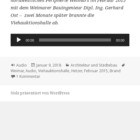
mit dem Weimarer Bauingenieur Dipl. Ing. Gerhard
Ost – zwei Monate später brannte die
Viehauktionshalle ab.
Audio-
00:00
00:00
Player
Format
Veröffentlicht
Kategorien
Schlag
Audio
Januar 9, 2018
Architektur und Städtebau
am
Weimar
,
Audio
,
Viehauktionshalle
,
Hetzer
,
Februar 2015
,
Brand
zu Hetzer- und Viehauktionshalle – eine Begehung
1 Kommentar
Stolz präsentiert von WordPress