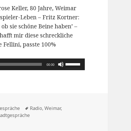
ose Keller, 80 Jahre, Weimar
spieler-Leben – Fritz Kortner:
 ob sie schöne Beine haben’ –
chafft mir diese schreckliche
 Fellini, passte 100%
Pfeiltasten
00:00
Hoch/Runter
benutzen,
um
die
Schlagwörter
Lautstärke
gespräche
Radio
,
Weimar
,
tadtgespräche
zu
ar Seebachstift
regeln.