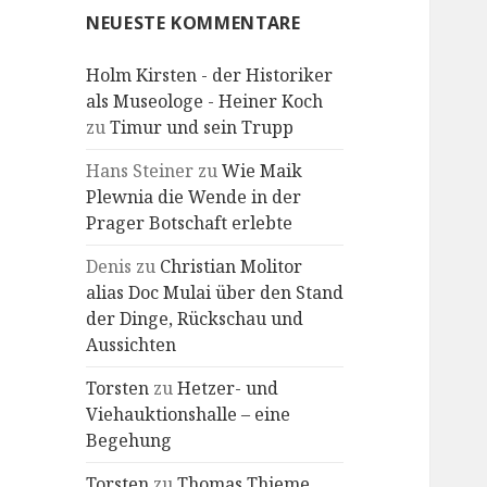
NEUESTE KOMMENTARE
Holm Kirsten - der Historiker
als Museologe - Heiner Koch
zu
Timur und sein Trupp
Hans Steiner
zu
Wie Maik
Plewnia die Wende in der
Prager Botschaft erlebte
Denis
zu
Christian Molitor
alias Doc Mulai über den Stand
der Dinge, Rückschau und
Aussichten
Torsten
zu
Hetzer- und
Viehauktionshalle – eine
Begehung
Torsten
zu
Thomas Thieme