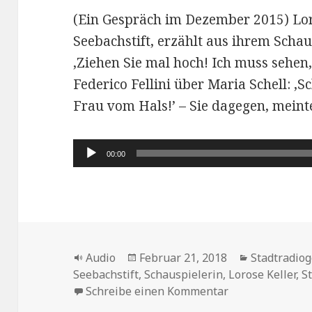
(Ein Gespräch im Dezember 2015) Lor
Seebachstift, erzählt aus ihrem Schau
,Ziehen Sie mal hoch! Ich muss sehen,
Federico Fellini über Maria Schell: ,S
Frau vom Hals!’ – Sie dagegen, meinte
Audio-
00:00
Player
Format
Veröffentlicht
Kategorien
Audio
Februar 21, 2018
Stadtradio
am
Seebachstift
,
Schauspielerin
,
Lorose Keller
,
S
zu Lorose -Weim
Schreibe einen Kommentar