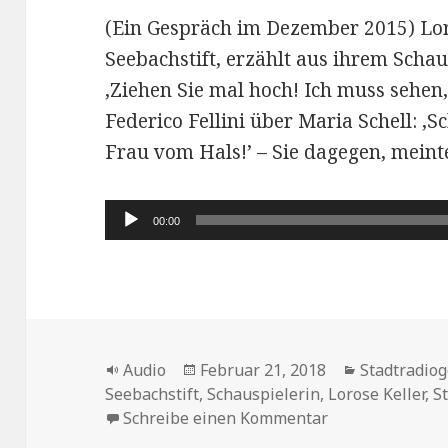
(Ein Gespräch im Dezember 2015) Lor
Seebachstift, erzählt aus ihrem Schau
,Ziehen Sie mal hoch! Ich muss sehen,
Federico Fellini über Maria Schell: ,S
Frau vom Hals!’ – Sie dagegen, meinte
Audio-
00:00
Player
Format
Veröffentlicht
Kategorien
Audio
Februar 21, 2018
Stadtradio
am
Seebachstift
,
Schauspielerin
,
Lorose Keller
,
S
zu Lorose -Weim
Schreibe einen Kommentar