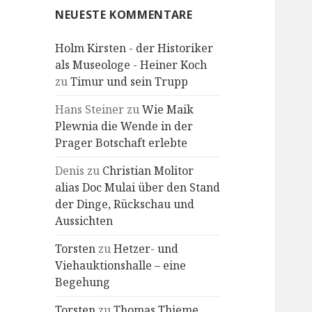
NEUESTE KOMMENTARE
Holm Kirsten - der Historiker
als Museologe - Heiner Koch
zu
Timur und sein Trupp
Hans Steiner
zu
Wie Maik
Plewnia die Wende in der
Prager Botschaft erlebte
Denis
zu
Christian Molitor
alias Doc Mulai über den Stand
der Dinge, Rückschau und
Aussichten
Torsten
zu
Hetzer- und
Viehauktionshalle – eine
Begehung
Torsten
zu
Thomas Thieme