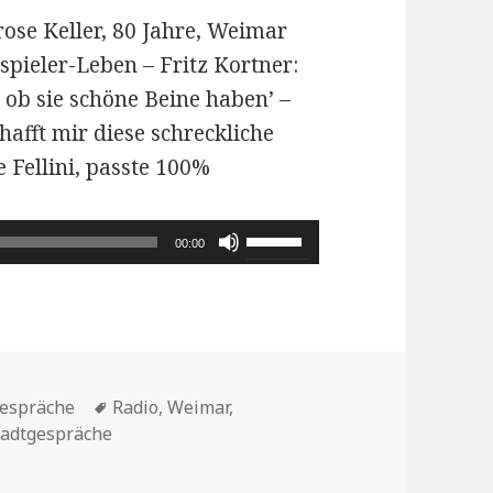
ose Keller, 80 Jahre, Weimar
spieler-Leben – Fritz Kortner:
 ob sie schöne Beine haben’ –
chafft mir diese schreckliche
 Fellini, passte 100%
Pfeiltasten
00:00
Hoch/Runter
benutzen,
um
die
Schlagwörter
Lautstärke
gespräche
Radio
,
Weimar
,
tadtgespräche
zu
ar Seebachstift
regeln.