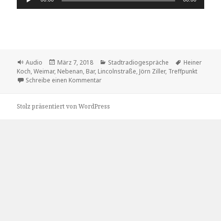
Player
Format
Veröffentlicht
Kategorien
Schlagwörter
Audio
März 7, 2018
Stadtradiogespräche
Heiner
am
Koch
,
Weimar
,
Nebenan
,
Bar
,
Lincolnstraße
,
Jörn Ziller
,
Treffpunkt
zu ein Treffpunkt mit Namen „nebenan“
Schreibe einen Kommentar
Stolz präsentiert von WordPress