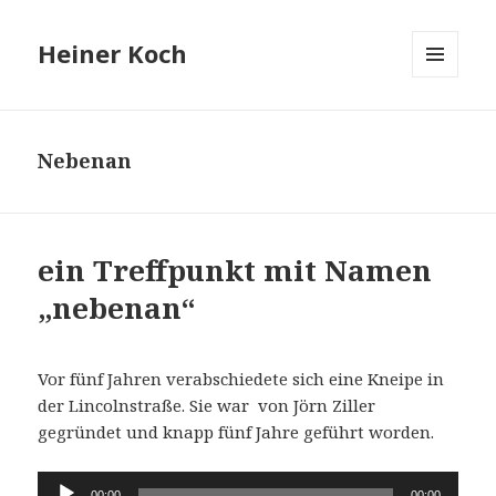
Heiner Koch
MENÜ
UND
WIDGETS
Nebenan
ein Treffpunkt mit Namen
„nebenan“
Vor fünf Jahren verabschiedete sich eine Kneipe in
der Lincolnstraße. Sie war von Jörn Ziller
gegründet und knapp fünf Jahre geführt worden.
Audio-
00:00
00:00