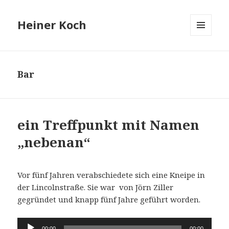
Heiner Koch
MENÜ
UND
WIDGETS
Bar
ein Treffpunkt mit Namen
„nebenan“
Vor fünf Jahren verabschiedete sich eine Kneipe in
der Lincolnstraße. Sie war von Jörn Ziller
gegründet und knapp fünf Jahre geführt worden.
Audio-
00:00
00:00