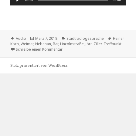
Player
Format
Veröffentlicht
Kategorien
Schlagwörter
Audio
März 7, 2018
Stadtradiogespräche
Heiner
am
Koch
,
Weimar
,
Nebenan
,
Bar
,
Lincolnstraße
,
Jörn Ziller
,
Treffpunkt
zu ein Treffpunkt mit Namen „nebenan“
Schreibe einen Kommentar
Stolz präsentiert von WordPress