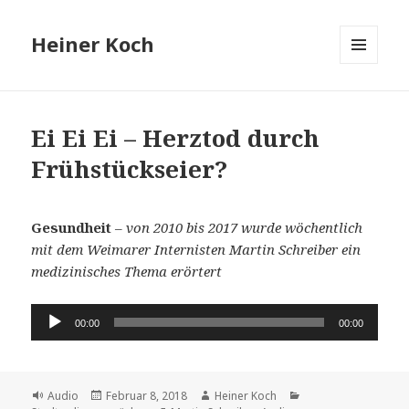
Heiner Koch
MENÜ
UND
WIDGETS
Ei Ei Ei – Herztod durch
Frühstückseier?
Gesundheit
–
von 2010 bis 2017 wurde wöchentlich
mit dem Weimarer Internisten Martin Schreiber ein
medizinisches
Thema erörtert
Audio-
00:00
00:00
Player
Format
Veröffentlicht
Autor
Kategorien
Audio
Februar 8, 2018
Heiner Koch