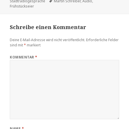
am
Schlagwörter
Stadtradiogespräche
Martin Schreiber
,
Audio
,
Frühstückseier
Schreibe einen Kommentar
Deine E-Mail-Adresse wird nicht veröffentlicht.
Erforderliche Felder
sind mit
*
markiert
KOMMENTAR
*
NAME
*