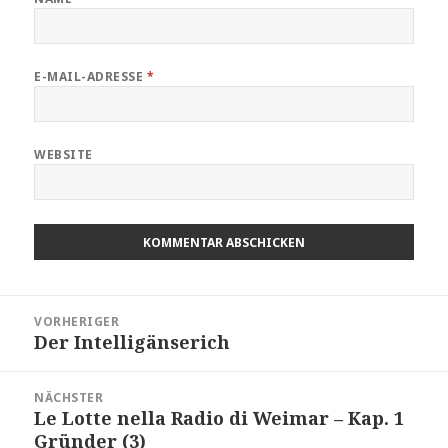
E-MAIL-ADRESSE
*
WEBSITE
Beitragsnavigation
VORHERIGER
Der Intelligänserich
Vorheriger
Beitrag:
NÄCHSTER
Le Lotte nella Radio di Weimar – Kap. 1
Nächster
Gründer (3)
Beitrag: