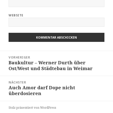
WEBSITE
Beitragsnavigation
VORHERIGER
Baukultur – Werner Durth über
Vorheriger
Ost/West und Städtebau in Weimar
Beitrag:
NÄCHSTER
Auch Amor darf Dope nicht
Nächster
überdosieren
Beitrag:
Stolz präsentiert von WordPress