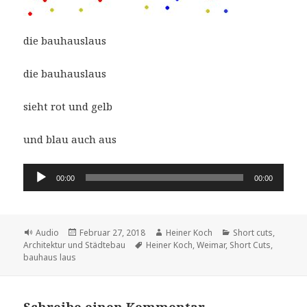
die bauhauslaus
die bauhauslaus
sieht rot und gelb
und blau auch aus
Audio-
00:00
00:00
Player
Format
Veröffentlicht
Autor
Kategorien
Audio
Februar 27, 2018
Heiner Koch
Short cuts
,
am
Schlagwörter
Architektur und Städtebau
Heiner Koch
,
Weimar
,
Short Cuts
,
bauhaus laus