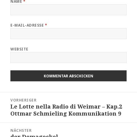
NAME
*
E-MAIL-ADRESSE
*
WEBSITE
Beitragsnavigation
VORHERIGER
Le Lotte nella Radio di Weimar – Kap.2
Vorheriger
Ottmar Schmieling Kommunikation 9
Beitrag:
NÄCHSTER
der Demagockel
Nächster