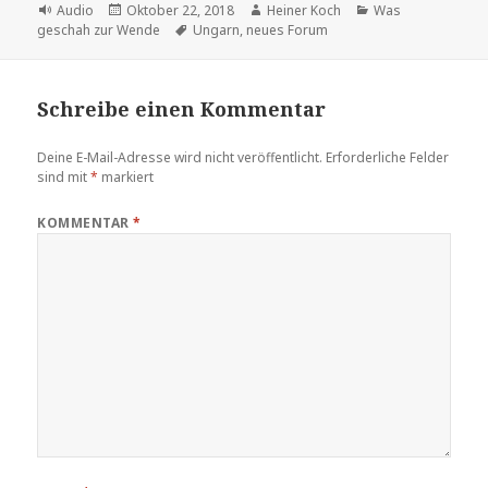
Format
Veröffentlicht
Autor
Kategorien
Audio
Oktober 22, 2018
Heiner Koch
Was
am
Schlagwörter
geschah zur Wende
Ungarn
,
neues Forum
Schreibe einen Kommentar
Deine E-Mail-Adresse wird nicht veröffentlicht.
Erforderliche Felder
sind mit
*
markiert
KOMMENTAR
*