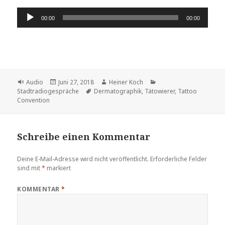
Audio-
00:00
00:00
Player
Format
Veröffentlicht
Autor
Kategorien
Audio
Juni 27, 2018
Heiner Koch
am
Schlagwörter
Stadtradiogespräche
Dermatographik
,
Tätowierer
,
Tattoo
Convention
Schreibe einen Kommentar
Deine E-Mail-Adresse wird nicht veröffentlicht.
Erforderliche Felder
sind mit
*
markiert
KOMMENTAR
*