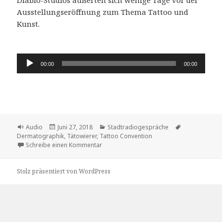
Ausstellungseröffnung zum Thema Tattoo und
Kunst.
Audio-
00:00
00:00
Player
Format
Veröffentlicht
Kategorien
Schlagwörter
Audio
Juni 27, 2018
Stadtradiogespräche
am
Dermatographik
,
Tätowierer
,
Tattoo Convention
zu Tattoo – eine spezielle Variante der Gra
Schreibe einen Kommentar
Stolz präsentiert von WordPress