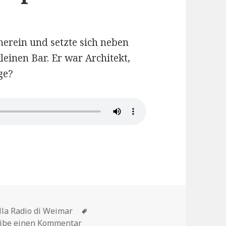
herein und setzte sich neben
einen Bar. Er war Architekt,
ge?
3 Sylvias Hauptrolle 19
Schlagwörter
lla Radio di Weimar
zu Le Lotte nella Radio di Weimar – Ka
eibe einen Kommentar