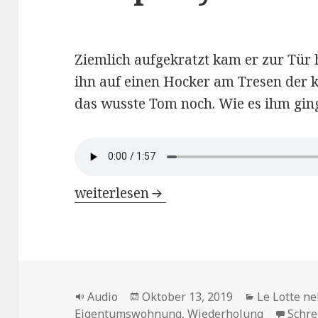
Ziemlich aufgekratzt kam er zur Tür 
ihn auf einen Hocker am Tresen der kl
das wusste Tom noch. Wie es ihm gin
Le Lotte nella Radio di Weimar – Kap.
weiterlesen
Format
Veröffentlicht
Kategorien
Audio
Oktober 13, 2019
Le Lotte ne
am
Eigentumswohnung
,
Wiederholung
Schr