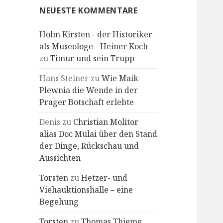
NEUESTE KOMMENTARE
Holm Kirsten - der Historiker
als Museologe - Heiner Koch
zu
Timur und sein Trupp
Hans Steiner
zu
Wie Maik
Plewnia die Wende in der
Prager Botschaft erlebte
Denis
zu
Christian Molitor
alias Doc Mulai über den Stand
der Dinge, Rückschau und
Aussichten
Torsten
zu
Hetzer- und
Viehauktionshalle – eine
Begehung
Torsten
zu
Thomas Thieme