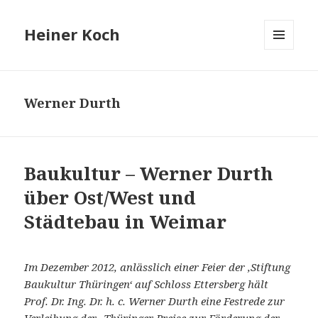
Heiner Koch
MENÜ
UND
WIDGETS
Werner Durth
Baukultur – Werner Durth
über Ost/West und
Städtebau in Weimar
Im Dezember 2012,
anlässlich einer Feier der ,Stiftung
Baukultur Thüringen‘ auf Schloss Ettersberg hält
Prof.
Dr. Ing. Dr. h. c. Werner Durth
eine Festrede zur
Verleihung der „Thüringer Preise zur Förderung der