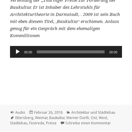
Baukultur.
Er ist Inhaber
des Lehrstuhls für
Architekturtheorie in Darmstadt,
. 2009 ist sein Buch
mit eben diesem Titel, ,Baukultur‘ erschienen. Anlass
genug für ein Gespräch mit dem ehemaligen
Kommilitonen
Audio-
00:00
00:00
Player
Format
Veröffentlicht
Kategorien
Audio
Februar 26, 2018
Architektur und Städtebau
Schlagwörter
am
Ettersberg
,
Weimar
,
Baukultur
,
Werner Durth
,
Ost
,
West
,
zu Baukultu
Städtebau
,
Festrede
,
Preise
Schreibe einen Kommentar