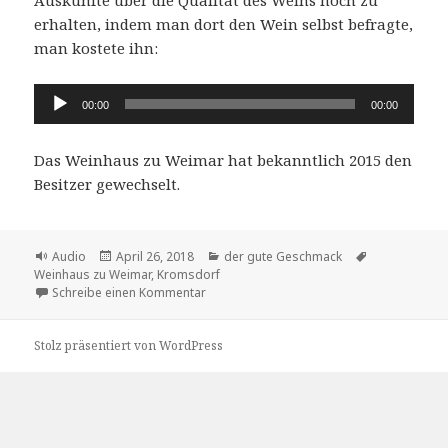
erhalten, indem man dort den Wein selbst befragte,
man kostete ihn:
Audio-
00:00
00:00
Player
Das Weinhaus zu Weimar hat bekanntlich 2015 den
Besitzer gewechselt.
Format
Veröffentlicht
Kategorien
Schlagwörter
Audio
April 26, 2018
der gute Geschmack
am
Weinhaus zu Weimar
,
Kromsdorf
zu Weimarer Wein – Verkostung in der Vin
Schreibe einen Kommentar
Stolz präsentiert von WordPress