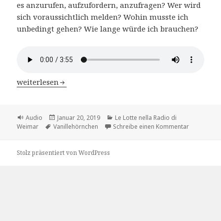
es anzurufen, aufzufordern, anzufragen? Wer wird
sich voraussichtlich melden? Wohin musste ich
unbedingt gehen? Wie lange würde ich brauchen?
Le Lotte nella Radio di Weimar – Kap.2 Ottmar Schmie
weiterlesen
Format
Veröffentlicht
Kategorien
Audio
Januar 20, 2019
Le Lotte nella Radio di
Schlagwörter
am
zu Le Lotte
Weimar
Vanillehörnchen
Schreibe einen Kommentar
Stolz präsentiert von WordPress