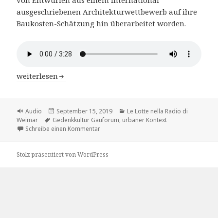
ausgeschriebenen Architekturwettbewerb auf ihre
Baukosten-Schätzung hin überarbeitet worden.
Le Lotte nella Radio di Weimar – Kap.3 Sylvias Hauptroll
weiterlesen
Format
Veröffentlicht
Kategorien
Audio
September 15, 2019
Le Lotte nella Radio di
Schlagwörter
am
Weimar
Gedenkkultur Gauforum
,
urbaner Kontext
zu Le Lotte nella Radio di Weimar – Kap.3 S
Schreibe einen Kommentar
Stolz präsentiert von WordPress