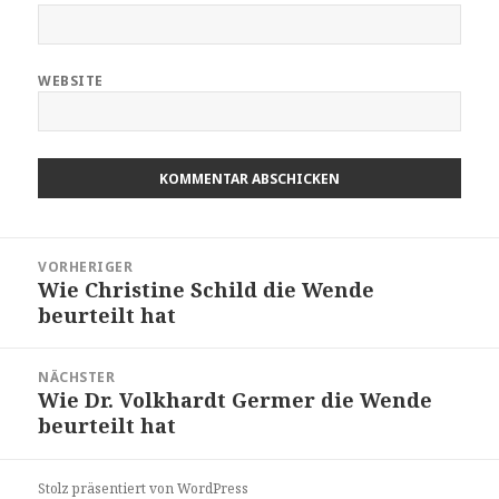
WEBSITE
Beitragsnavigation
VORHERIGER
Wie Christine Schild die Wende
Vorheriger
beurteilt hat
Beitrag:
NÄCHSTER
Wie Dr. Volkhardt Germer die Wende
Nächster
beurteilt hat
Beitrag:
Stolz präsentiert von WordPress