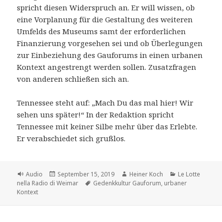
spricht diesen Widerspruch an. Er will wissen, ob
eine Vorplanung für die Gestaltung des weiteren
Umfelds des Museums samt der erforderlichen
Finanzierung vorgesehen sei und ob Überlegungen
zur Einbeziehung des Gauforums in einen urbanen
Kontext angestrengt werden sollen. Zusatzfragen
von anderen schließen sich an.
Tennessee steht auf: „Mach Du das mal hier! Wir
sehen uns später!“ In der Redaktion spricht
Tennessee mit keiner Silbe mehr über das Erlebte.
Er verabschiedet sich grußlos.
Format
Veröffentlicht
Autor
Kategorien
Audio
September 15, 2019
Heiner Koch
Le Lotte
am
Schlagwörter
nella Radio di Weimar
Gedenkkultur Gauforum
,
urbaner
Kontext