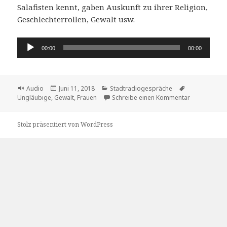
Salafisten kennt, gaben Auskunft zu ihrer Religion,
Geschlechterrollen, Gewalt usw.
Audio-
00:00
00:00
Player
Format
Veröffentlicht
Kategorien
Schlagwörter
Audio
Juni 11, 2018
Stadtradiogespräche
am
zu Ein Infos
Ungläubige
,
Gewalt
,
Frauen
Schreibe einen Kommentar
Stolz präsentiert von WordPress